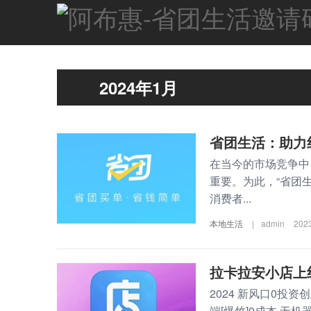
2024年1月
省团生活：助力
在当今的市场竞争中
重要。为此，“省团
消费者...
本地生活
|
admin
202
拉卡拉安小店上
2024 新风口0投
端[爆竹]0成本 无机