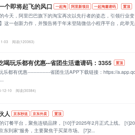
一个即将起飞的风口
一起淘
阿里新项目
一起淘邀请码
置顶
的今天，阿里巴巴旗下的淘宝再次以先行者的姿态，引领行业变
】这一创新力作，并预告将于年末登陆微信小程序平台，此举无
11-03
阅读(120363)
吃喝玩乐都有优惠--省团生活邀请码：3355
置顶
优惠---------------省团生活APP下载链接：https://a.app.qq
..
4-12-10
阅读(30384)
伙人
京东秒送
京东外卖
置顶
餐平台，聚焦连锁品牌， [10]于2025年2月正式上线。 [1]20
东到家”服务，主要聚焦于买菜市场。 [7]2...