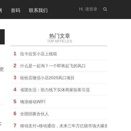
Hi, 请登录
网
首码
联系我们
热门文章
TOP ARTICLES
1
拉卡拉安小店上线啦
2
什么是一起淘？一个即将起飞的风口
更
、
3
纷纷店微信小店2025风口项目
4
省团生活：助力线下实体商家拓客引流
5
嗨浪移动WIFI
6
全国招募合伙人
C
7
移动支付+移动通信，未来三年万亿级市场大爆发，站上风口“