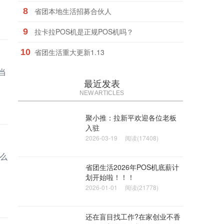
8
省团本地生活招募合伙人
9
拉卡拉POS机是正规POS机吗？
10
省团生活重大更新1.13
当
最近发表
NEW ARTICLES
聚小推：拉新平欢迎各位老板
入驻
2026-03-19
阅读(17408)
么
省团生活2026年POS机底薪计
划开始啦！！！
2026-01-01
阅读(21778)
还在盲目找工作?在家创业不香