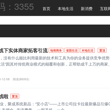
首页
本地生活
新消费
互联
线下实体商家拓客引流
地堆商务
省团生活
本地生活
置顶
，没有什么能比利用最新的技术和工具为你的业务提供竞争优势
生活”因其对传统商业模式的颠覆和创新，正帮助成千上万的商家
3-12-08
阅读(86063)
线啦
置顶
资创业，聚成系统新品：“安小店”——上市公司拉卡拉最新爆品引爆
器 无押金 无流费量‬ ，一部手机，一个...