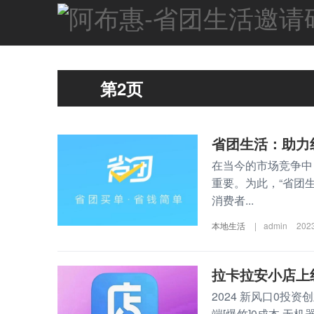
第2页
省团生活：助力
在当今的市场竞争中
重要。为此，“省团
消费者...
本地生活
|
admin
202
拉卡拉安小店上
2024 新风口0投
端[爆竹]0成本 无机