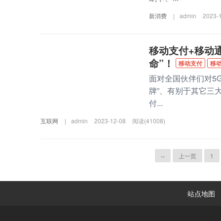
新消费
|
admin
2023-
移动支付+移动
命”！
移动支付
移
面对全国伙伴们对5
牌”、有别于其它三
付...
互联网
|
admin
2023-12-08
阅读(41008)
‹‹
上一页
1
站点地图