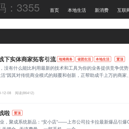
首页
本地生活
新消费
互联
线下实体商家拓客引流
地堆商务
省团生活
本地生活
置顶
，没有什么能比利用最新的技术和工具为你的业务提供竞争优势
生活”因其对传统商业模式的颠覆和创新，正帮助成千上万的商家
3-12-08
阅读(86412)
线啦
置顶
资创业，聚成系统新品：“安小店”——上市公司拉卡拉最新爆品引爆
器 无押金 无流费量‬ ，一部手机，一个...