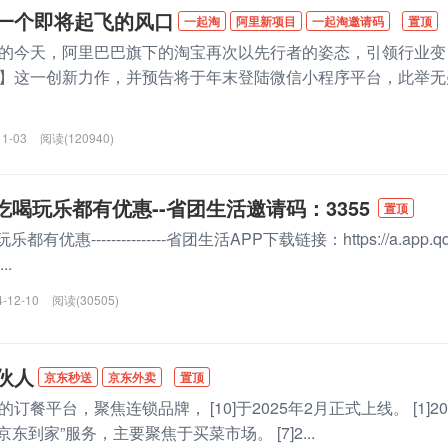
一个即将起飞的风口
一起淘
阿里新项目
一起淘邀请码
置顶
的今天，阿里巴巴旗下的淘宝再次以先行者的姿态，引领行业变
】这一创新力作，并预告将于年末登陆微信小程序平台，此举无
11-03
阅读(120940)
吃喝玩乐都有优惠--省团生活邀请码：3355
置顶
优惠---------------省团生活APP下载链接：https://a.app.qq
..
4-12-10
阅读(30505)
伙人
京东秒送
京东外卖
置顶
餐平台，聚焦连锁品牌， [10]于2025年2月正式上线。 [1]20
东到家”服务，主要聚焦于买菜市场。 [7]2...