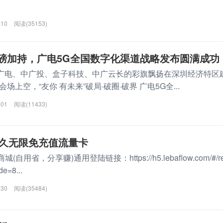
-10
阅读(35153)
磅加持，广电5G全国数字化渠道战略发布圆满成功
国广电、中广投、盒子科技、中广云长的彩旗飘扬在深圳经济特区
上空，“友你 有未来”破局·破圈·破界 广电5G全...
-01
阅读(11433)
永久无限免充值流量卡
用省，分享赚)通用登陆链接：https://h5.lebaflow.com/#/r
de=8...
-30
阅读(35484)