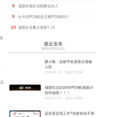
8
省团本地生活招募合伙人
9
拉卡拉POS机是正规POS机吗？
10
省团生活重大更新1.13
当
最近发表
NEW ARTICLES
聚小推：拉新平欢迎各位老板
入驻
2026-03-19
阅读(17529)
么
省团生活2026年POS机底薪计
划开始啦！！！
2026-01-01
阅读(21899)
还在盲目找工作?在家创业不香