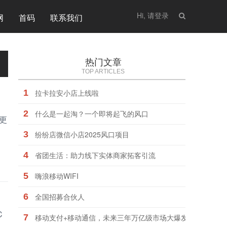
Hi, 请登录
网
首码
联系我们
热门文章
TOP ARTICLES
1
拉卡拉安小店上线啦
2
什么是一起淘？一个即将起飞的风口
更
、
3
纷纷店微信小店2025风口项目
4
省团生活：助力线下实体商家拓客引流
5
嗨浪移动WIFI
6
全国招募合伙人
C
7
移动支付+移动通信，未来三年万亿级市场大爆发，站上风口“