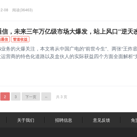
12-08
阅读(36463)
通信，未来三年万亿级市场大爆发，站上风口“逆天
动通信
管道收益
G业务的火爆关注，本文将从中国广电的“前世今生”、两张“王炸
大运营商的特色化道路以及盒伙人的实际获益四个方面全面解析“
2
3
下一页
››
共 3 页
关于我们
招聘信息
意见反馈
免